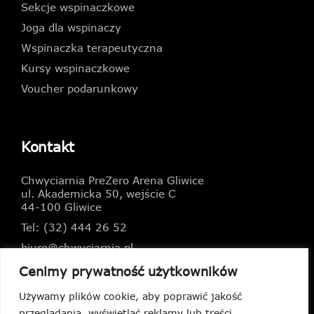
Sekcje wspinaczkowe
Joga dla wspinaczy
Wspinaczka terapeutyczna
Kursy wspinaczkowe
Voucher podarunkowy
Kontakt
Chwyciarnia PreZero Arena Gliwice
ul. Akademicka 50, wejście C
44-100 Gliwice
Tel: (32) 444 26 52
biuro@chwyciarnia.pl
Cenimy prywatność użytkowników
Używamy plików cookie, aby poprawić jakość
przeglądania, wyświetlać reklamy lub treści