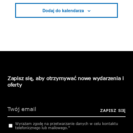
W
y
d
a
r
z
e
Zapisz się, aby otrzymywać nowe wydarzenia i
n
oferty
i
Please
leave
a
this
ZAPISZ SIĘ
field
empty.
Wyrażam zgodę na przetwarzanie danych w celu kontaktu
telefonicznego lub mailowego.*