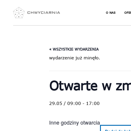
O NAS
OFE
JAK ZACZĄĆ S
NIE
WSPINAĆ
URO
« WSZYSTKIE WYDARZENIA
NAJCZĘŚCIEJ
WSP
PYTANIA
wydarzenie już minęło.
ZAJ
SEK
DLA
JOG
Otwarte w zm
WSP
TER
KUR
29.05 / 09:00
-
17:00
VOU
Inne godziny otwarcia