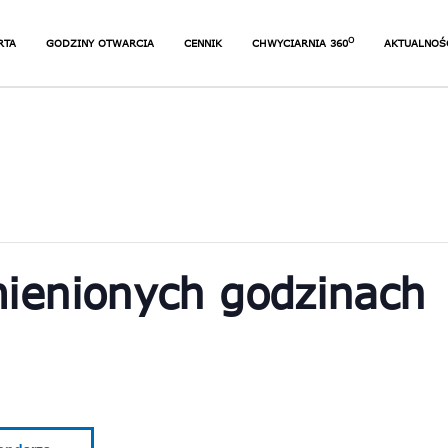
O
RTA
JAK ZACZĄĆ SIĘ
GODZINY OTWARCIA
NIEZAPOMNIANE
CENNIK
CHWYCIARNIA 360
AKTUALNOŚ
WSPINAĆ
URODZINY
NAJCZĘŚCIEJ ZADAWANE
WSPINACZKA Z KLASĄ
PYTANIA
ZAJĘCIA INDYWIDUALNE
IĘ
ZAPOMNIANE
SEKCJE WSPINACZKOWE
DZINY
DLA DZIECI I DOROSŁYCH
 ZADAWANE
INACZKA Z KLASĄ
JOGA DLA WSPINACZY
ĘCIA INDYWIDUALNE
WSPINACZKA
TERAPEUTYCZNA
CJE WSPINACZKOWE
 DZIECI I DOROSŁYCH
KURSY WSPINACZKOWE
A DLA WSPINACZY
ienionych godzinach
VOUCHER PODARUNKOWY
INACZKA
APEUTYCZNA
SY WSPINACZKOWE
CHER PODARUNKOWY