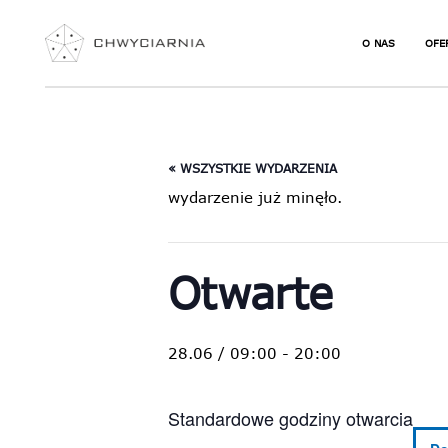
O NAS
OFE
JAK ZACZĄĆ S
NIE
WSPINAĆ
URO
« WSZYSTKIE WYDARZENIA
NAJCZĘŚCIEJ
WSP
PYTANIA
wydarzenie już minęło.
ZAJ
SEK
DLA
JOG
Otwarte
WSP
TER
KUR
28.06 / 09:00
-
20:00
VOU
Standardowe godziny otwarcia