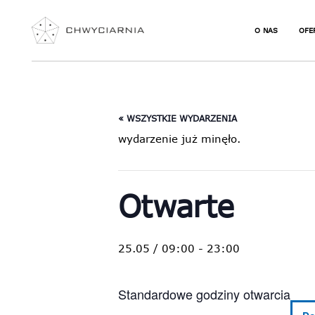
O NAS
OFE
JAK ZACZĄĆ S
NIE
WSPINAĆ
URO
« WSZYSTKIE WYDARZENIA
NAJCZĘŚCIEJ
WSP
PYTANIA
wydarzenie już minęło.
ZAJ
SEK
DLA
JOG
Otwarte
WSP
TER
KUR
25.05 / 09:00
-
23:00
VOU
Standardowe godziny otwarcia