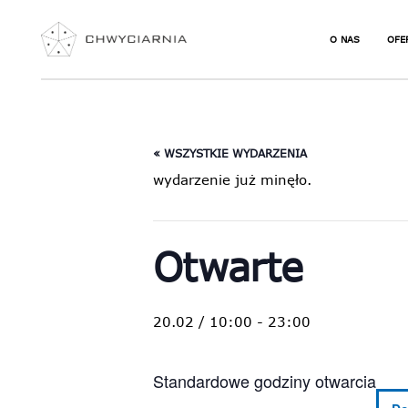
O NAS
OFE
JAK ZACZĄĆ S
NIE
WSPINAĆ
URO
« WSZYSTKIE WYDARZENIA
NAJCZĘŚCIEJ
WSP
PYTANIA
wydarzenie już minęło.
ZAJ
SEK
DLA
JOG
Otwarte
WSP
TER
KUR
20.02 / 10:00
-
23:00
VOU
Standardowe godziny otwarcia