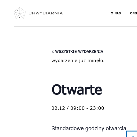
O NAS
OFE
JAK ZACZĄĆ S
NIE
WSPINAĆ
URO
« WSZYSTKIE WYDARZENIA
NAJCZĘŚCIEJ
WSP
PYTANIA
wydarzenie już minęło.
ZAJ
SEK
DLA
JOG
Otwarte
WSP
TER
KUR
02.12 / 09:00
-
23:00
VOU
Standardowe godziny otwarcia